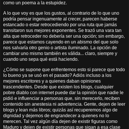
como un poema a la estupidez.
A lo que voy es que los gustos, al contrario de lo que uno
podría pensar ingenuamente al crecer, parecen haberse
estancado o estar retrocediendo por una ruta que jamás
transitaron sus mejores exponentes. Se trazó una vara tan
alta que retroceder no debería ser una opción; sin embargo,
parece que estamos cayendo en un abismo del que solo
nos salvaría otro genio o artista iluminado. La opción de
cambiar uno mismo también es válida... claro, siempre y
cuando uno sepa qué está haciendo.
¿Cómo se supone que enfrentemos esto si parece que todo
lo bueno ya se usó en el pasado? Adiós incluso a los
mejores escritores y a quienes daban opiniones
trascendentes. Desde que existen los blogs, cualquier
pobre diablo con internet puede dar la opinión que nadie le
pidió e influenciar a personas que, sin merecerlo, reciben
contenido sin anestesia ni advertencia. Gente, dejen de leer
blogs y lean más libros; quizás así recuperemos algo de
dignidad y dejemos de engrandecer a quienes no lo
merecen. Tal vez algún día dejen de existir figuras como
Maduro y dejen de existir personas que sigan a esa clase