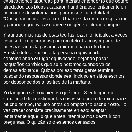
explicaciones absurdas para intentar entender lo que ocurre
alrededor. Los blogs acabaron hundiéndose lentamente en
un mar de desinformación, paranoia e incredulidad.
“Conspiranoicos”, les dicen. Una mezcla entre conspiración
y paranoia que ya casi parece un género literario propio.
Y aunque muchas de esas teorías rozan lo ridículo, a veces
resulta difícil ignorarlas por completo. La mayor parte de
nuestras vidas la pasamos mirando hacia otro lado.
Prestándole atención a la persona equivocada,
contemplando el lugar equivocado, dejando pasar
pequeños cambios que solo notamos cuando ya es
demasiado tarde. Quizás por eso tanta gente termina
buscando respuestas donde sea, incluso en sitios escritos
por desconocidos a las tres de la mañana.
Yo tampoco sé muy bien en qué creer. Siento que mi
capacidad de cuestionar las cosas se quedó dormida hace
mucho tiempo, incluso antes de empezar a escribir esto. Tal
vez crecer consiste precisamente en eso: aceptar
lentamente aquello que antes intentábamos destruir con
preguntas. O quizás solo estamos cansados.