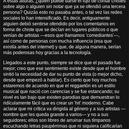
A estas alturas, ¿quién puede darse el lujo de contar chistes
sobre algo o alguien sin notar que ya se ofendió una tercera
persona? Quizás esto no pasaba antes, o tal vez las redes
sociales lo han intensificado. Es decir, antiguamente
alguien debió sentirse ofendido por los comentarios en
forma de chiste que se decían en lugares públicos o que
venían de artistas —esos que llamamos 'comediantes'—,
así como de personas con mucha influencia (esa que
existía antes del internet) y que, de alguna manera, serían
más poderosas hoy gracias a la tecnología.
Llegados a este punto, siempre se dice que el pasado fue
mejor; creo que ese sentimiento existe desde que el hombre
sintió la necesidad de dar su punto de vista (o mejor dicho,
desde que empezó a hablar). Es cierto que hoy muchos
estaremos de acuerdo en que el reggaetón es un estilo
musical que nació con carencias y se fue estancando; su
nivel es tan bajo que existen parodias que demuestran lo
ridículamente fácil que es crear un 'hit' moderno. Cabe
aclarar que mi crítica va dirigida al género y a sus artistas —
nombre que les queda grande a varios— y no a sus
seguidores; ellos son libres de arruinar sus tímpanos
escuchando letras paupérrimas que ni siquiera calificarían